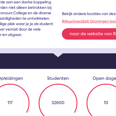
arde aan een sterke koppeling
den niet alleen betrokken bij
Honours College en de diverse
Bekijk andere locaties van deze
ardigheden te ontwikkelen.
Rijksuniversiteit Groningen l
lige plek waar je je als student
weer verrast door de vele
naar de website van Ri
r en uitgaan.
pleidingen
Studenten
Open dag
117
32600
10