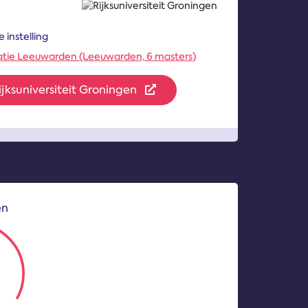
 instelling
ocatie Leeuwarden (Leeuwarden, 6 masters)
jksuniversiteit Groningen
en