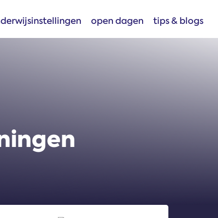
derwijsinstellingen
open dagen
tips & blogs
oningen