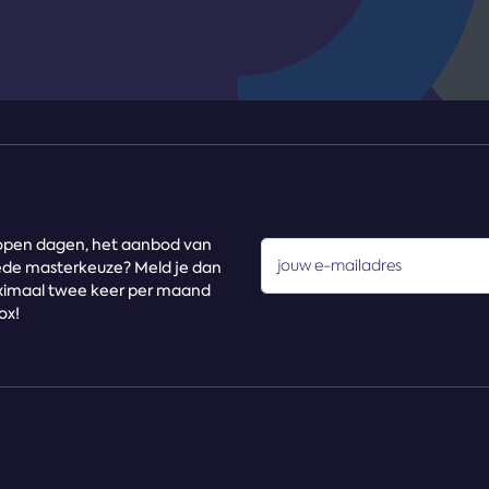
r open dagen, het aanbod van
jouw e-mailadres
ede masterkeuze? Meld je dan
ximaal twee keer per maand
ox!